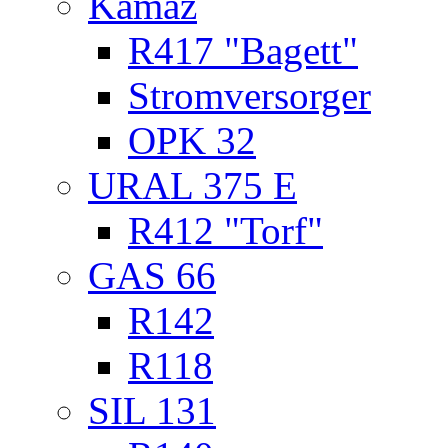
Kamaz
R417 "Bagett"
Stromversorger
OPK 32
URAL 375 E
R412 "Torf"
GAS 66
R142
R118
SIL 131