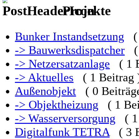
Projekte
Bunker Instandsetzung
(
-> Bauwerksdispatcher
(
-> Netzersatzanlage
( 1 
-> Aktuelles
( 1 Beitrag 
Außenobjekt
( 0 Beiträg
-> Objektheizung
( 1 Be
-> Wasserversorgung
( 1
Digitalfunk TETRA
( 3 