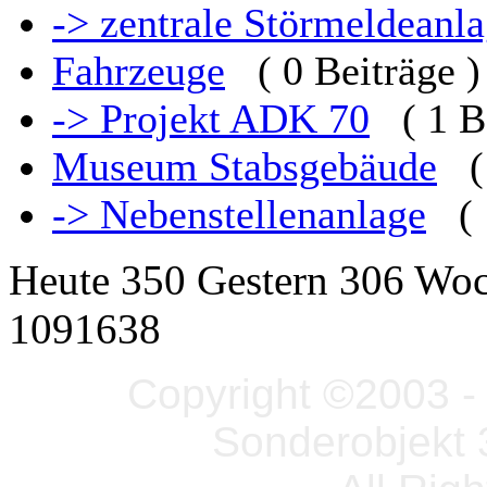
-> zentrale Störmeldeanl
Fahrzeuge
( 0 Beiträge )
-> Projekt ADK 70
( 1 B
Museum Stabsgebäude
(
-> Nebenstellenanlage
(
Heute 350 Gestern 306 Wo
1091638
Copyright ©2003 - 
Sonderobjekt 