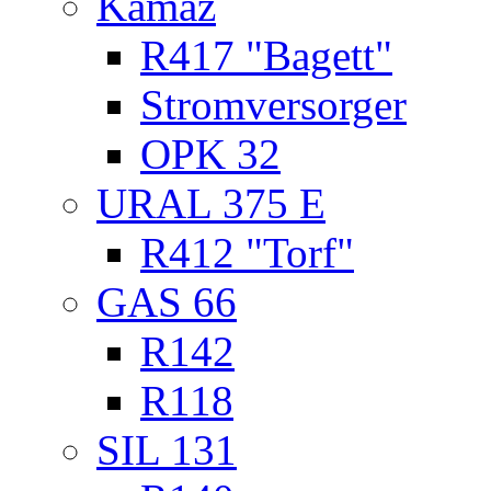
Kamaz
R417 "Bagett"
Stromversorger
OPK 32
URAL 375 E
R412 "Torf"
GAS 66
R142
R118
SIL 131