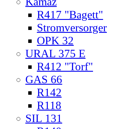
Kamaz
R417 "Bagett"
Stromversorger
OPK 32
URAL 375 E
R412 "Torf"
GAS 66
R142
R118
SIL 131