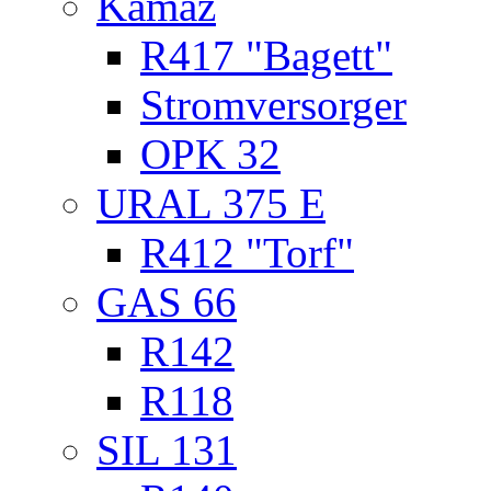
Kamaz
R417 "Bagett"
Stromversorger
OPK 32
URAL 375 E
R412 "Torf"
GAS 66
R142
R118
SIL 131