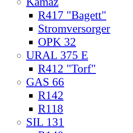
Kamaz
R417 "Bagett"
Stromversorger
OPK 32
URAL 375 E
R412 "Torf"
GAS 66
R142
R118
SIL 131