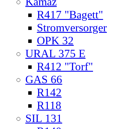
Kamaz
R417 "Bagett"
Stromversorger
OPK 32
URAL 375 E
R412 "Torf"
GAS 66
R142
R118
SIL 131